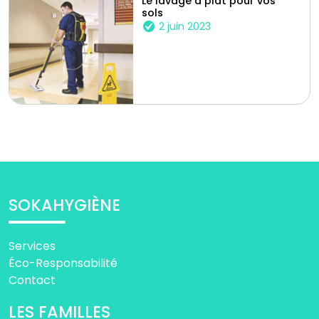
Le lavage à plat pour vos
sols
2 juin 2023
SOKAHYGIÈNE
Services
Éco-Responsabilité
Contact
LES FAMILLES