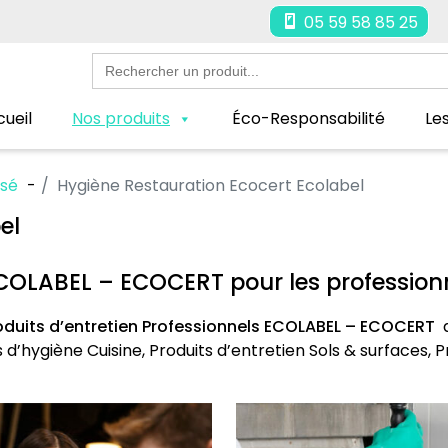
05 59 58 85 25
Search
for:
ueil
Nos produits
Éco-Responsabilité
Le
isé
Hygiène Restauration Ecocert Ecolabel
el
ECOLABEL – ECOCERT pour les professionn
oduits d’entretien Professionnels ECOLABEL – ECOCERT
 d’hygiène Cuisine, Produits d’entretien Sols & surfaces, P