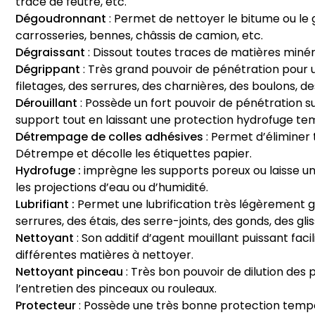
trace de feutre, etc.
Dégoudronnant
: Permet de nettoyer le bitume ou le go
carrosseries, bennes, châssis de camion, etc.
Dégraissant
: Dissout toutes traces de matières minéral
Dégrippant
: Très grand pouvoir de pénétration pour
filetages, des serrures, des charnières, des boulons, de
Dérouillant
: Possède un fort pouvoir de pénétration su
support tout en laissant une protection hydrofuge te
Détrempage de colles adhésives
: Permet d’éliminer 
Détrempe et décolle les étiquettes papier.
Hydrofuge :
imprègne les supports poreux ou laisse un
les projections d’eau ou d’humidité.
Lubrifiant :
Permet une lubrification très légèrement g
serrures, des étais, des serre-joints, des gonds, des glis
Nettoyant
: Son additif d’agent mouillant puissant faci
différentes matières à nettoyer.
Nettoyant pinceau
: Très bon pouvoir de dilution des 
l’entretien des pinceaux ou rouleaux.
Protecteur
: Possède une très bonne protection tempo