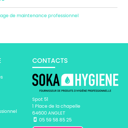
yage de maintenance professionnel
E
CONTACTS
es
Spot 51
1 Place de la chapelle
ssionnel
64600 ANGLET
05 59 58 85 25