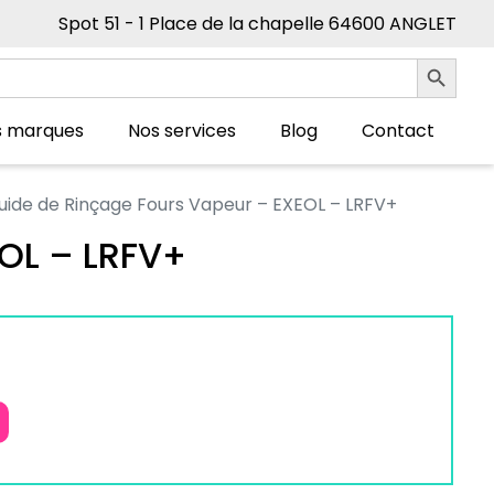
Spot 51 - 1 Place de la chapelle 64600 ANGLET
Search Button
s marques
Nos services
Blog
Contact
quide de Rinçage Fours Vapeur – EXEOL – LRFV+
EOL – LRFV+