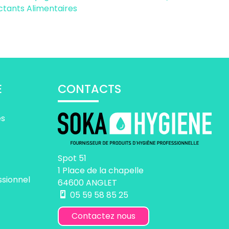
ctants Alimentaires
E
CONTACTS
es
Spot 51
1 Place de la chapelle
ssionnel
64600 ANGLET
05 59 58 85 25
Contactez nous