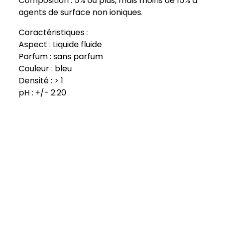
Composition : 5% ou plus, mais moins de 15% d’
agents de surface non ioniques.
Caractéristiques :
Aspect : Liquide fluide
Parfum : sans parfum
Couleur : bleu
Densité : > 1
pH : +/- 2.20