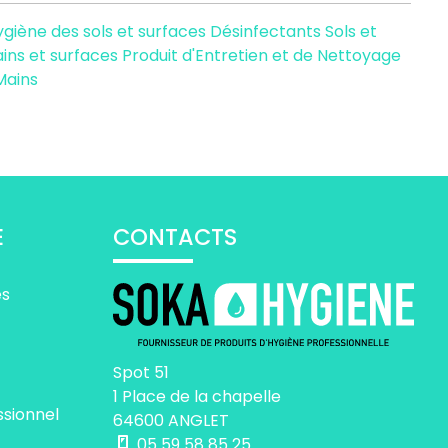
ygiène des sols et surfaces
Désinfectants Sols et
ins et surfaces
Produit d'Entretien et de Nettoyage
Mains
E
CONTACTS
es
Spot 51
1 Place de la chapelle
ssionnel
64600 ANGLET
05 59 58 85 25