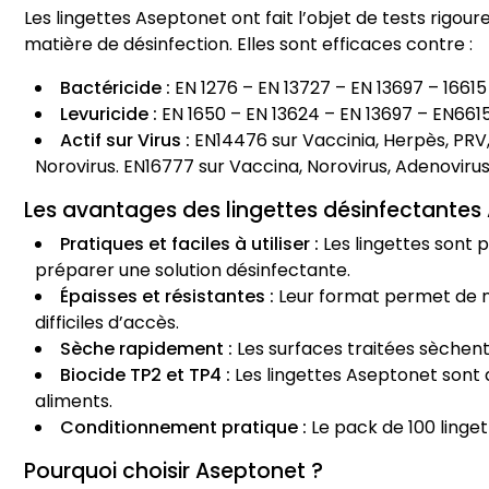
Les lingettes Aseptonet ont fait l’objet de tests rig
matière de désinfection. Elles sont efficaces contre :
Bactéricide :
EN 1276 – EN 13727 – EN 13697 – 166
Levuricide :
EN 1650 – EN 13624 – EN 13697 – EN66
Actif sur Virus :
EN14476 sur Vaccinia, Herpès, PRV,
Norovirus. EN16777 sur Vaccina, Norovirus, Adenovir
Les avantages des lingettes désinfectantes
Pratiques et faciles à utiliser :
Les lingettes sont p
préparer une solution désinfectante.
Épaisses et résistantes :
Leur format permet de n
difficiles d’accès.
Sèche rapidement :
Les surfaces traitées sèchent
Biocide TP2 et TP4 :
Les lingettes Aseptonet sont a
aliments.
Conditionnement pratique :
Le pack de 100 linget
Pourquoi choisir Aseptonet ?