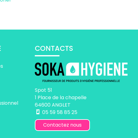
E
CONTACTS
es
Spot 51
1 Place de la chapelle
ssionnel
64600 ANGLET
05 59 58 85 25
Contactez nous