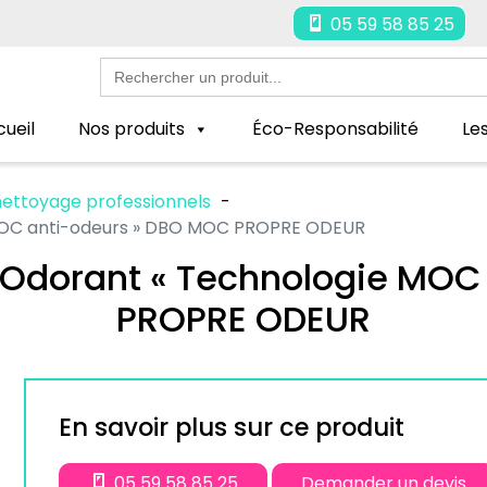
05 59 58 85 25
Search
for:
ueil
Nos produits
Éco-Responsabilité
Le
 nettoyage professionnels
 MOC anti-odeurs » DBO MOC PROPRE ODEUR
 Odorant « Technologie MO
PROPRE ODEUR
En savoir plus sur ce produit
05 59 58 85 25
Demander un devis