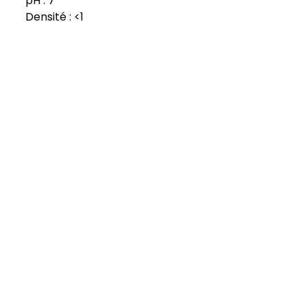
pH : 7
Densité : <1