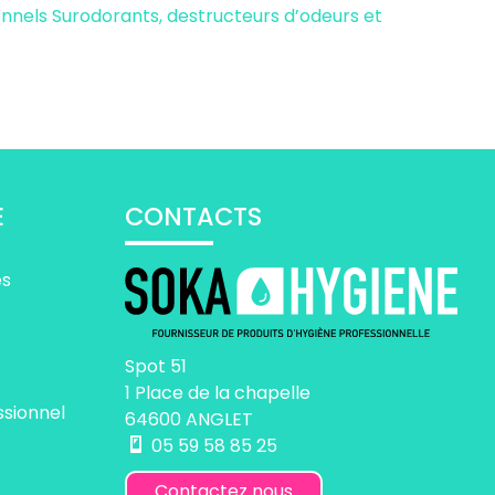
ionnels
Surodorants, destructeurs d’odeurs et
E
CONTACTS
es
Spot 51
1 Place de la chapelle
ssionnel
64600 ANGLET
05 59 58 85 25
Contactez nous