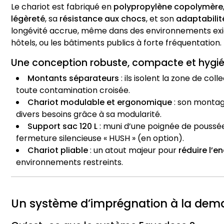
Le chariot est fabriqué en
polypropylène copolymère
légèreté
, sa
résistance aux chocs
, et son
adaptabili
longévité accrue, même dans des environnements exi
hôtels, ou les bâtiments publics à forte fréquentation.
Une conception robuste, compacte et hygi
Montants séparateurs
: ils isolent la zone de co
toute contamination croisée.
Chariot modulable et ergonomique
: son montage
divers besoins grâce à sa modularité.
Support sac 120 L
: muni d’une poignée de poussée
fermeture silencieuse « HUSH » (en option).
Chariot pliable
: un atout majeur pour
réduire l’
environnements restreints.
Un système d’imprégnation à la dema